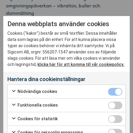
omgivningspåverkan – vibration, buller och
dammätning
Denna webbplats använder cookies
Cookieinställningar
Cookies ("kakor") består av små textfiler. Dessa innehåller
Whistleblower
data som lagras på din enhet. För att kunna placera vissa
typer av cookies behöver vi inhämta ditt samtycke. Vi på
Sigicom AB, orgnr. 556207-1547 använder oss av följande
slags cookies. För att läsa mer om vilka cookies vi använder
Kontakta oss
och lagringstid,
klicka här för att komma till vår cookiepolicy.
Hantera dina cookieinställningar
+46 8 449 97 50
Nödvändiga cookies
info@sigicom.com
Funktionella cookies
Lediga jobb
Cookies för statistik
Cookies för personlig anpassning