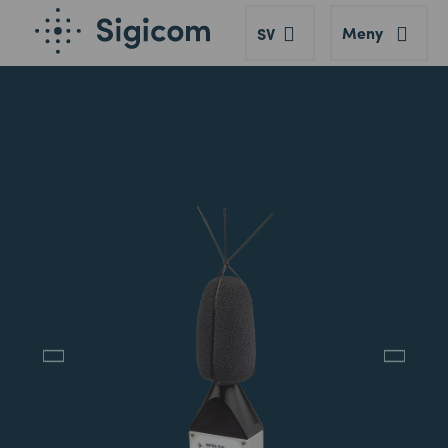
Meny
SV