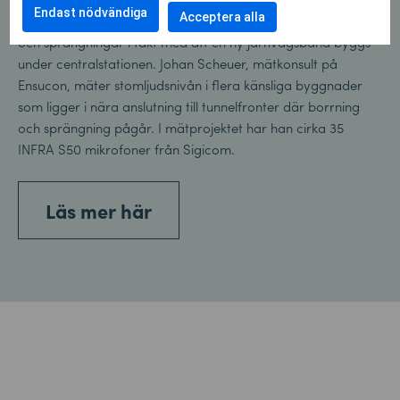
Endast nödvändiga
Acceptera alla
I Sveriges näst största stad Göteborg pågår tunga byggen
och sprängningar i takt med att en ny järnvägsbana byggs
under centralstationen. Johan Scheuer, mätkonsult på
Ensucon, mäter stomljudsnivån i flera känsliga byggnader
som ligger i nära anslutning till tunnelfronter där borrning
och sprängning pågår. I mätprojektet har han cirka 35
INFRA S50 mikrofoner från Sigicom.
Läs mer här