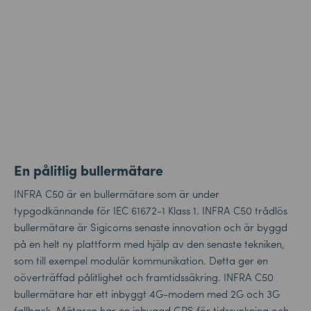
En pålitlig bullermätare
INFRA C50 är en bullermätare som är under
typgodkännande för IEC 61672-1 Klass 1. INFRA C50 trådlös
bullermätare är Sigicoms senaste innovation och är byggd
på en helt ny plattform med hjälp av den senaste tekniken,
som till exempel modulär kommunikation. Detta ger en
oöverträffad pålitlighet och framtidssäkring. INFRA C50
bullermätare har ett inbyggt 4G-modem med 2G och 3G
fallback. Mätaren har en inbyggd GPS för tidssynkning och