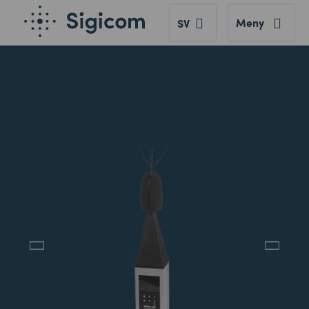
Meny
SV