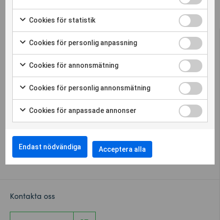
Cookies för statistik
Cookies för personlig anpassning
Cookies för annonsmätning
Sigicom erbjuder en komplett lösning för
Cookies för personlig annonsmätning
omgivningspåverkan – vibration, buller och
dammätning
Cookies för anpassade annonser
Cookieinställningar
Endast nödvändiga
Acceptera alla
Whistleblower
Kontakta oss