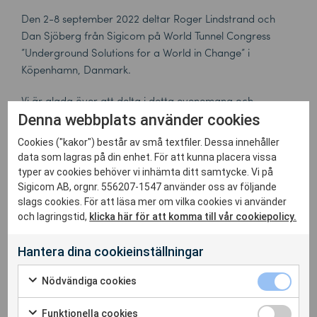
Den 2-8 september 2022 deltar Roger Lindstrand och
Dan Sjöberg från Sigicom på World Tunnel Congress
”Underground Solutions for a World in Change” i
Köpenhamn, Danmark.
Vi är glada över att delta i detta evenemang och
demonstrera INFRA-systemet – ett komplett system för
Denna webbplats använder cookies
omgivningspåverkan.
Cookies ("kakor") består av små textfiler. Dessa innehåller
data som lagras på din enhet. För att kunna placera vissa
Vi ser fram emot att se dig där!
typer av cookies behöver vi inhämta ditt samtycke. Vi på
Sigicom AB, orgnr. 556207-1547 använder oss av följande
What:
World Tunnel Congress
slags cookies. För att läsa mer om vilka cookies vi använder
When:
2-8 september
och lagringstid,
klicka här för att komma till vår cookiepolicy.
Where:
Köpenhamn, Danmark
Hantera dina cookieinställningar
Läs mer och registrera dig här:
https://wtc2022.dk/
Nödvändiga cookies
Funktionella cookies