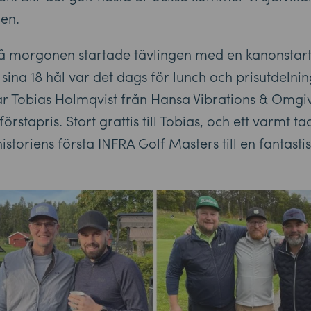
en.
på morgonen startade tävlingen med en kanonstart,
 sina 18 hål var det dags för lunch och prisutdelnin
ar Tobias Holmqvist från Hansa Vibrations & Omgiv
örstapris. Stort grattis till Tobias, och ett varmt tac
storiens första INFRA Golf Masters till en fantasti