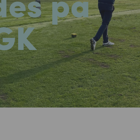
des på
 GK