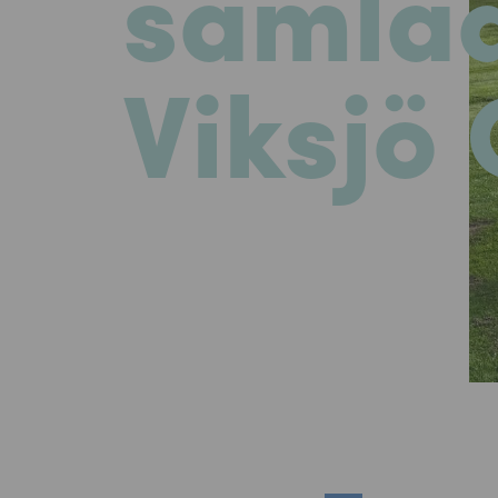
samla
Viksjö