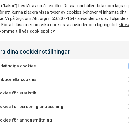
projekt med att bygga nya stationer längs spåret.
("kakor") består av små textfiler. Dessa innehåller data som lagras 
ker spela så mycket som tiden tillåter, och även 
ör att kunna placera vissa typer av cookies behöver vi inhämta ditt
nöje ser han stor nytta i att vara på plats också.
e. Vi på Sigicom AB, orgnr. 556207-1547 använder oss av följande s
 För att läsa mer om vilka cookies vi använder och lagringstid,
klick
 komma till vår cookiepolicy.
ättebra att träffa folk som är i b
ar med lite andra områden än en
ra dina cookieinställningar
 lite kontakter och det är nyttig
dvändiga cookies
jälp någon gång. Att träffas så 
ktionella cookies
bra sätt att få nya ingångsvinkla
kies för statistik
dyka upp. Det brukar ge mycket,
kies för personlig anpassning
adsen
okies för annonsmätning