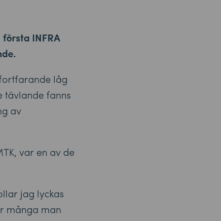
a första INFRA
nde.
fortfarande låg
e tävlande fanns
ng av
MTK, var en av de
llar jag lyckas
t är många man