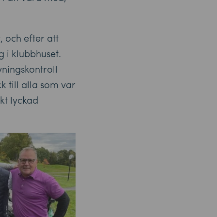
 och efter att
g i klubbhuset.
ningskontroll
k till alla som var
skt lyckad