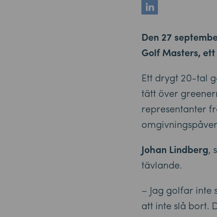
Den 27 september 
Golf Masters, et
Ett drygt 20-tal
tätt över greene
representanter f
omgivningspåver
Johan Lindberg
,
tävlande.
– Jag golfar inte
att inte slå bort