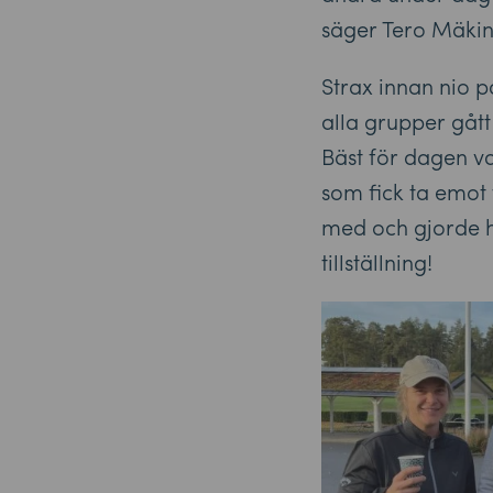
säger Tero Mäkin
Strax innan nio 
alla grupper gått
Bäst för dagen v
som fick ta emot f
med och gjorde hi
tillställning!