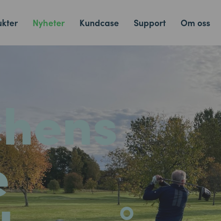
kter
Nyheter
Kundcase
Support
Om oss
chens
e