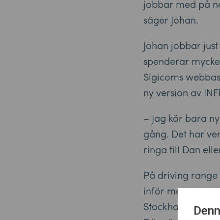
jobbar med på någ
säger Johan.
Johan jobbar jus
spenderar mycket
Sigicoms webbase
ny version av INF
– Jag kör bara ny
gång. Det har ver
ringa till Dan el
På driving range n
inför morgonens 
Stockholm och ar
Denn