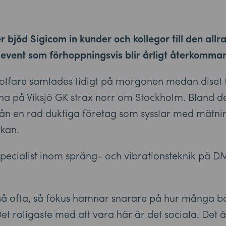
bjöd Sigicom in kunder och kollegor till den allr
t event som förhoppningsvis blir årligt återkomma
 golfare samlades tidigt på morgonen medan diset 
rna på Viksjö GK strax norr om Stockholm. Bland d
rån en rad duktiga företag som sysslar med mätni
kan.
 specialist inom spräng- och vibrationsteknik på D
 så ofta, så fokus hamnar snarare på hur många bo
. Det roligaste med att vara här är det sociala. De