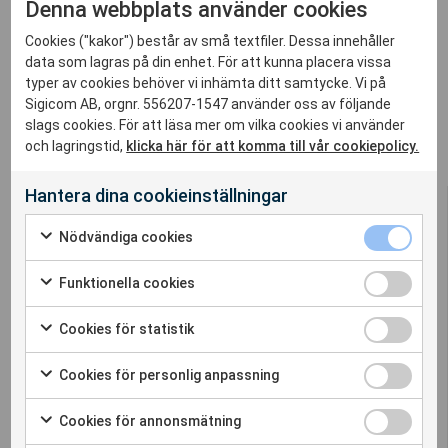
Denna webbplats använder cookies
Vi har i dag glädjen att meddela att vi startat ett
Cookies ("kakor") består av små textfiler. Dessa innehåller
samarbete med
Senceive
.
data som lagras på din enhet. För att kunna placera vissa
typer av cookies behöver vi inhämta ditt samtycke. Vi på
Läs mer om detta
här
.
Sigicom AB, orgnr. 556207-1547 använder oss av följande
slags cookies. För att läsa mer om vilka cookies vi använder
och lagringstid,
klicka här för att komma till vår cookiepolicy.
Hantera dina cookieinställningar
Nödvändiga cookies
Funktionella cookies
Sigicom erbjuder en komplett lösning för
omgivningspåverkan – vibration, buller och
Cookies för statistik
dammätning
Cookies för personlig anpassning
Cookieinställningar
Cookies för annonsmätning
Whistleblower