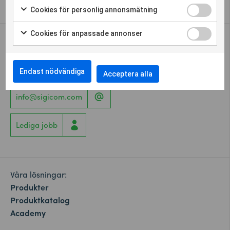
Cookies för personlig annonsmätning
Cookies för anpassade annonser
Kontakta oss
+46 8 449 97 50
Endast nödvändiga
Acceptera alla
info@sigicom.com
Lediga jobb
Våra lösningar:
Produkter
Produktkatalog
Academy