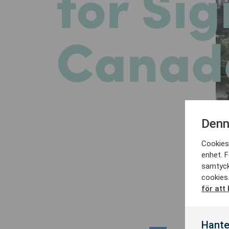
för Si
Canad
Denn
Cookies 
enhet. F
samtyck
cookies.
för att
Hante