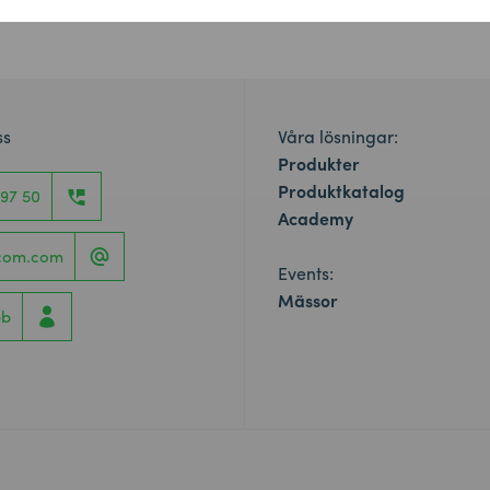
ss
Våra lösningar:
Produkter
Produktkatalog
 97 50
Academy
icom.com
Events:
Mässor
bb