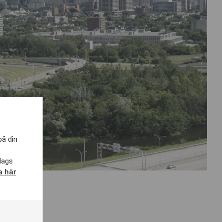
på din
lags
a här