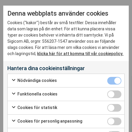
Nu när året närmar sig sitt slut vill vi skicka våra varmaste
Denna webbplats använder cookies
hälsningar till alla kunder, partners, leverantörer och
kollegor för deras samarbete under det gångna året. Vi
Cookies ("kakor") består av små textfiler. Dessa innehåller
ser fram emot nya möjligheter och framgångar det
data som lagras på din enhet. För att kunna placera vissa
typer av cookies behöver vi inhämta ditt samtycke. Vi på
kommande året.
Sigicom AB, orgnr. 556207-1547 använder oss av följande
slags cookies. För att läsa mer om vilka cookies vi använder
Vi önskar er en god jul och ett gott nytt år!
och lagringstid,
klicka här för att komma till vår cookiepolicy.
Hantera dina cookieinställningar
Nödvändiga cookies
Funktionella cookies
Cookies för statistik
Sigicom erbjuder en komplett lösning för
omgivningspåverkan – vibration, buller och
Cookies för personlig anpassning
dammätning