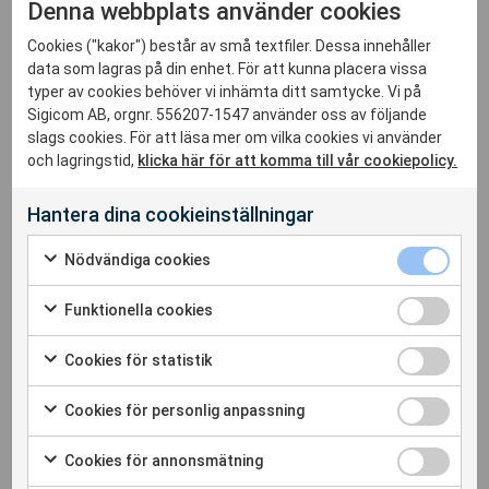
Denna webbplats använder cookies
omgivningspåverkan. Han är även medförfattare till
Cookies ("kakor") består av små textfiler. Dessa innehåller
Structure Response and Damage Produced by Ground
data som lagras på din enhet. För att kunna placera vissa
Vibration from Surface Mine Blasting (Report of
typer av cookies behöver vi inhämta ditt samtycke. Vi på
Investigations 8507)
.
Sigicom AB, orgnr. 556207-1547 använder oss av följande
slags cookies. För att läsa mer om vilka cookies vi använder
Kontakta oss
och lagringstid,
klicka här för att komma till vår cookiepolicy.
Är du intresserad av att veta mer om föreläsningar
Hantera dina cookieinställningar
anordnade av Sigicom? Kontakta oss på
info@sigicom.com
.
Nödvändiga cookies
Följ Sigicom på
Linkedin
för att inte missa några nyheter!
Funktionella cookies
Cookies för statistik
Cookies för personlig anpassning
Cookies för annonsmätning