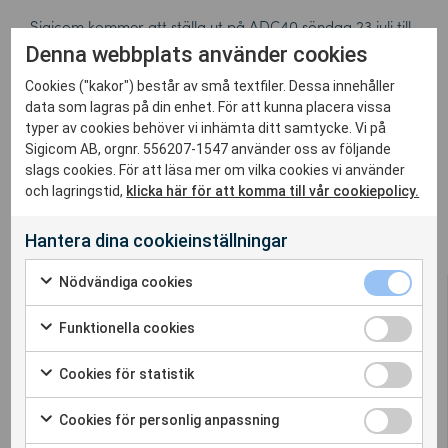
Sigicom kommer att ställa ut på ADC40 söndag 23 juli till
onsdagen 26 juli 2017 i Minneapolis, Minnesota, USA.
Denna webbplats använder cookies
Cookies ("kakor") består av små textfiler. Dessa innehåller
För mer information klicka
här
.
data som lagras på din enhet. För att kunna placera vissa
typer av cookies behöver vi inhämta ditt samtycke. Vi på
Sigicom AB, orgnr. 556207-1547 använder oss av följande
slags cookies. För att läsa mer om vilka cookies vi använder
och lagringstid,
klicka här för att komma till vår cookiepolicy.
Hantera dina cookieinställningar
Nödvändiga cookies
Funktionella cookies
Cookies för statistik
Sigicom erbjuder en komplett lösning för
omgivningspåverkan – vibration, buller och
Cookies för personlig anpassning
dammätning